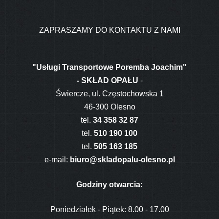
ZAPRASZAMY DO KONTAKTU Z NAMI
"Usługi Transportowe Poremba Joachim"
- SKŁAD OPAŁU
-
Świercze, ul. Częstochowska 1
46-300 Olesno
tel.
34 358 32 87
tel.
510 190 100
tel.
505 163 185
e-mail:
biuro@skladopalu-olesno.pl
Godziny otwarcia:
Poniedziałek - Piątek: 8.00 - 17.00