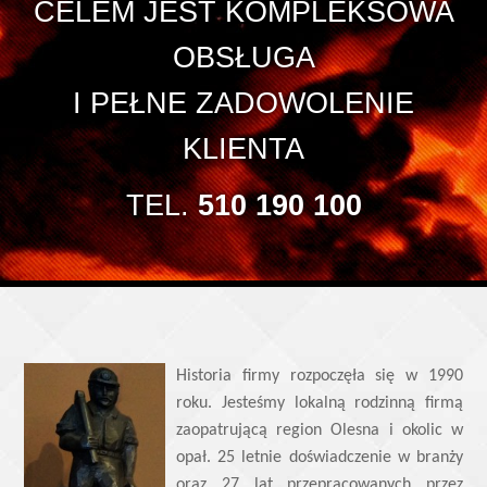
CELEM JEST KOMPLEKSOWA
OBSŁUGA
I PEŁNE ZADOWOLENIE
KLIENTA
TEL.
510 190 100
Historia firmy rozpoczęła się w 1990
roku. Jesteśmy lokalną rodzinną firmą
zaopatrującą region Olesna i okolic w
opał. 25 letnie doświadczenie w branży
oraz 27 lat przepracowanych przez