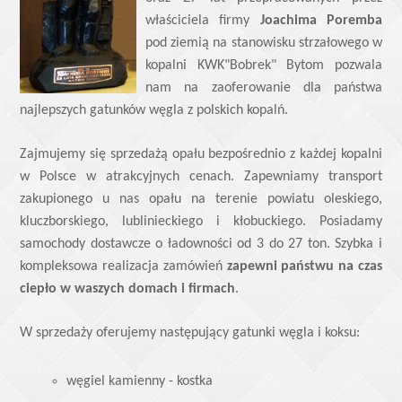
właściciela firmy
Joachima Poremba
pod ziemią na stanowisku strzałowego w
kopalni KWK"Bobrek" Bytom pozwala
nam na zaoferowanie dla państwa
najlepszych gatunków węgla z polskich kopalń.
Zajmujemy się sprzedażą opału bezpośrednio z każdej kopalni
w Polsce w atrakcyjnych cenach. Zapewniamy transport
zakupionego u nas opału na terenie powiatu oleskiego,
kluczborskiego, lublinieckiego i kłobuckiego. Posiadamy
samochody dostawcze o ładowności od 3 do 27 ton. Szybka i
kompleksowa realizacja zamówień
zapewni państwu na czas
ciepło w waszych domach i firmach
.
W sprzedaży oferujemy następujący gatunki węgla i koksu:
węgiel kamienny - kostka