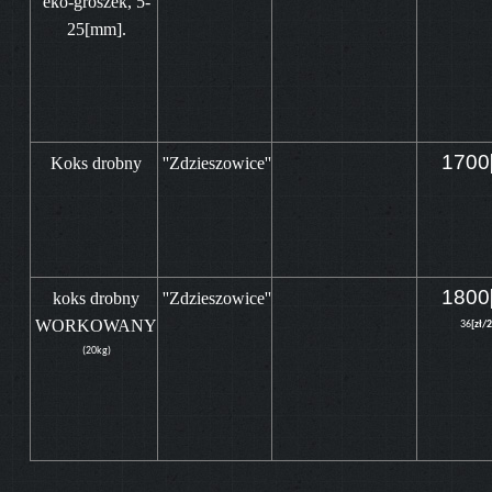
eko-groszek, 5-
25[mm].
1700
Koks drobny
''Zdzieszowice''
1800
koks drobny
''Zdzieszowice''
WORKOWANY
36
[zł/
(20kg)