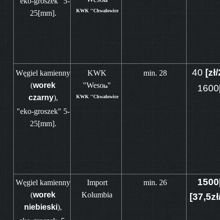
"eko-groszek" 5-
ła
KWK ''Chwałowice
25[mm].
40
[zł
Węgiel kamienny
KWK
min. 28
(
worek
"Weso
"
1600
ła
czarny
),
KWK ''Chwałowice
"eko-groszek" 5-
25[mm].
1500[
Węgiel kamienny
Import
min. 26
(
worek
Kolumbia
[37,5z
niebieski
),