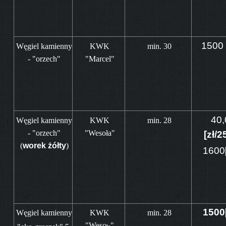
150
Węgiel kamienny
KWK
min. 30
- "orzech"
"Marcel"
40,
Węgiel kamienny
KWK
min. 28
- "orzech"
"Wesoła"
[zł/2
(
worek żółty
)
1600
1500[
Węgiel kamienny
KWK
min. 28
"Weso
"