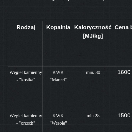
Rodzaj
Kopalnia
Kaloryczność
Cena b
[MJ/kg]
160
Węgiel kamienny
KWK
min. 30
- "kostka"
"Marcel"
150
Węgiel kamienny
KWK
min.28
- "orzech"
''Wesoła''